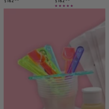
162
162
$
$
normal
normal