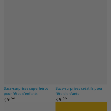
Sacs-surprises superhéros
Sacs-surprises créatifs pour
pour fêtes d’enfants
fête d'enfants
Prix
Prix
9
.00
9
.00
$
$
normal
normal