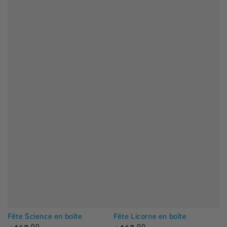
Fête Science en boîte
Fête Licorne en boîte
Prix
Prix
.00
.00