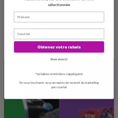
sélectionnée
Sacs-surprises sensoriel pour
Fête Glue en boîte
Obtenez votre rabais
Prix
fête d'enfants
162
.00
$
normal
Prix
9
.00
$
Non merci
normal
*certaines restrictions s'appliquent
En vous inscrivant, vous acceptez de recevoir du marketing
par courriel