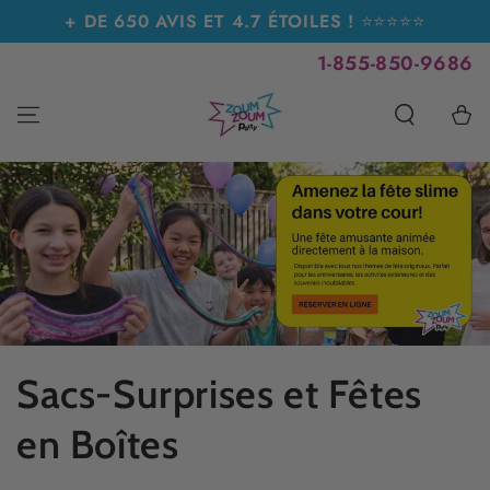
IGNORER LE
+ DE 650 AVIS ET 4.7 ÉTOILES !
⭐⭐⭐⭐⭐
CONTENU
1-855-850-9686
Panier
Collection:
Sacs-Surprises et Fêtes
en Boîtes