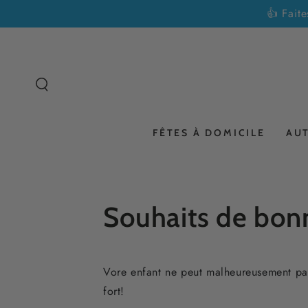
IGNORER LE
👍 Fait
CONTENU
FÊTES À DOMICILE
AU
Souhaits de bon
Vore enfant ne peut malheureusement pas
fort!