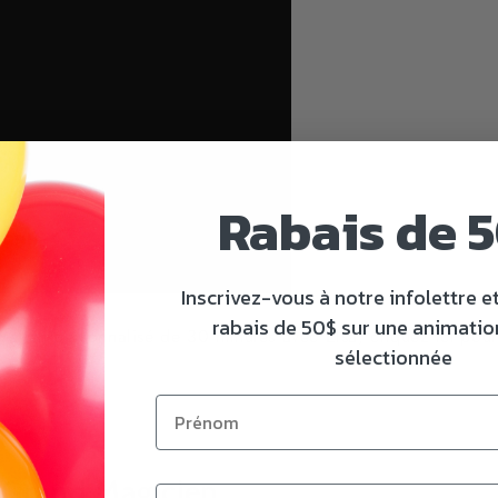
Rabais de 5
Inscrivez-vous à notre infolettre e
rabais de 50$ sur une animatio
ntretien personnalisé de 30 minutes avec Elsa, cliquez ici pou
sélectionnée
e Grand Magicien