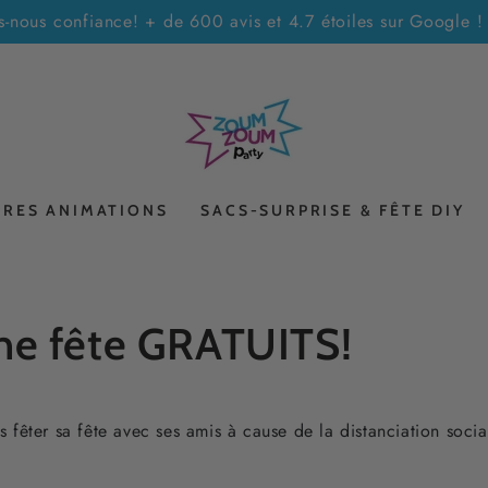
es-nous confiance! + de 600 avis et 4.7 étoiles sur Google
TRES ANIMATIONS
SACS-SURPRISE & FÊTE DIY
ne fête GRATUITS!
 fêter sa fête avec ses amis à cause de la distanciation soc