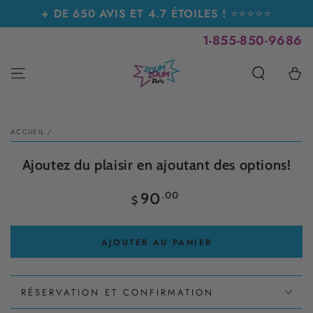
IGNORER LE
+ DE 650 AVIS ET 4.7 ÉTOILES !
⭐⭐⭐⭐⭐
CONTENU
1-855-850-9686
Panier
IGNORER LES
INFORMATIONS SUR
LE PRODUIT
ACCUEIL
/
Ajoutez du plaisir en ajoutant des options!
Prix
.00
90
$
normal
AJOUTER AU PANIER
RÉSERVATION ET CONFIRMATION