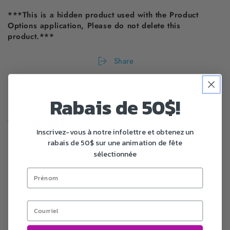
***This is a hidden product used with the Product
Options application, Please do not delete this
product.***
Share
Rabais de 50$!
Découvrez nos meilleures
vendeurs!
Inscrivez-vous à notre infolettre et obtenez un
rabais de 50$ sur une animation de fête
sélectionnée