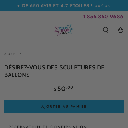
IGNORER LE
+ DE 650 AVIS ET 4.7 ÉTOILES !
⭐⭐⭐⭐⭐
CONTENU
1-855-850-9686
Panier
IGNORER LES
INFORMATIONS SUR
LE PRODUIT
ACCUEIL
/
DÉSIREZ-VOUS DES SCULPTURES DE
BALLONS
Prix
.00
50
$
normal
AJOUTER AU PANIER
RÉSERVATION ET CONFIRMATION