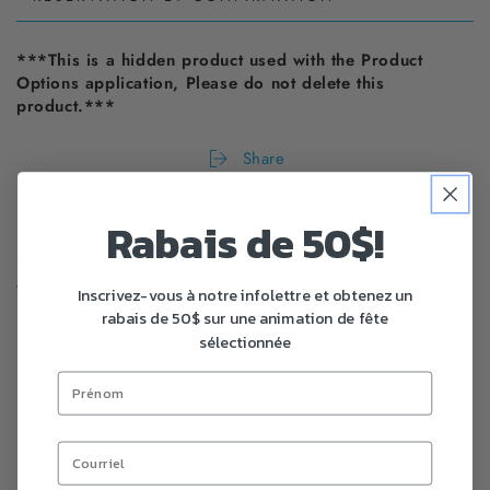
***This is a hidden product used with the Product
Options application, Please do not delete this
product.***
Share
Rabais de 50$!
Découvrez nos meilleures
vendeurs!
Inscrivez-vous à notre infolettre et obtenez un
rabais de 50$ sur une animation de fête
sélectionnée