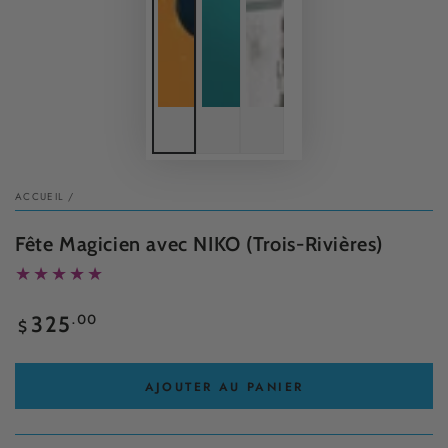
ACCUEIL
/
Fête Magicien avec NIKO (Trois-Rivières)
Prix
.00
325
$
normal
AJOUTER AU PANIER