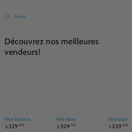
Share
Découvrez nos meilleures
vendeurs!
Fête Science
Fête Glue
Fête Glam
Prix
Prix
Prix
329
.00
329
.00
339
.00
$
$
$
normal
normal
normal