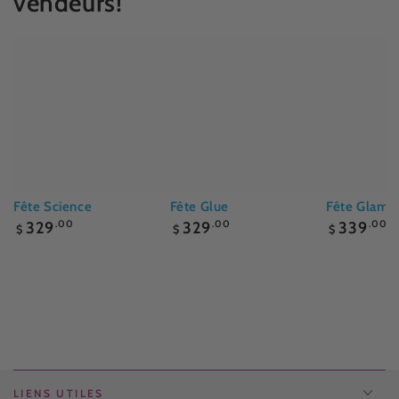
vendeurs!
Fête Science
Fête Glue
Fête Glam
Prix
Prix
Prix
329
.00
329
.00
339
.00
$
$
$
normal
normal
normal
LIENS UTILES