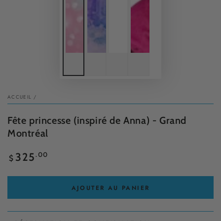
ACCUEIL
/
Fête princesse (inspiré de Anna) - Grand
Montréal
Prix
.00
325
$
normal
AJOUTER AU PANIER