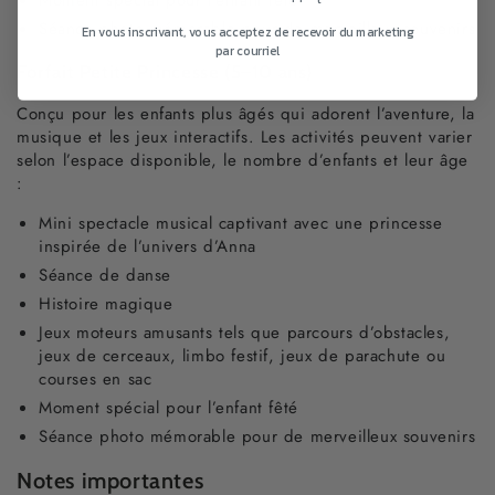
Séance photo mémorable pour de merveilleux souvenirs
En vous inscrivant, vous acceptez de recevoir du marketing
par courriel
Forfait Petite Princesse (5–10 ans)
Conçu pour les enfants plus âgés qui adorent l’aventure, la
musique et les jeux interactifs. Les activités peuvent varier
selon l’espace disponible, le nombre d’enfants et leur âge
:
Mini spectacle musical captivant avec une princesse
inspirée de l’univers d’Anna
Séance de danse
Histoire magique
Jeux moteurs amusants tels que parcours d’obstacles,
jeux de cerceaux, limbo festif, jeux de parachute ou
courses en sac
Moment spécial pour l’enfant fêté
Séance photo mémorable pour de merveilleux souvenirs
Notes importantes