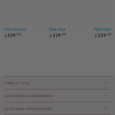
Fête Science
Fête Glue
Fête Glam
Prix
Prix
Prix
329
.00
329
.00
339
.00
$
$
$
normal
normal
normal
LIENS UTILES
LOCATIONS CANADIENNES
LOCATIONS AMÉRICAINES