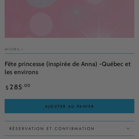
ACCUEIL
/
Fête princesse (inspirée de Anna) -Québec et
les environs
Prix
.00
285
$
normal
AJOUTER AU PANIER
RÉSERVATION ET CONFIRMATION