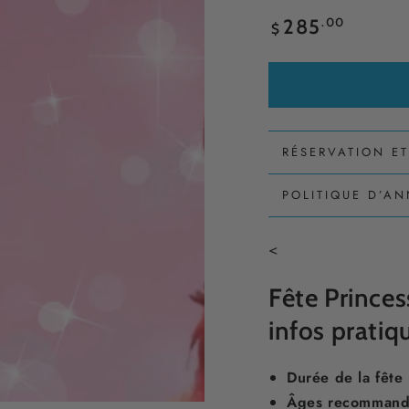
Prix
.00
285
$
normal
RÉSERVATION E
POLITIQUE D’A
<
Fête Princess
infos pratiq
Durée de la fête 
Âges recommand