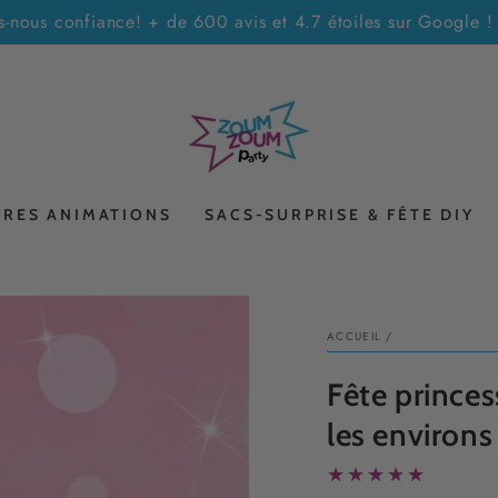
es-nous confiance! + de 600 avis et 4.7 étoiles sur Google
TRES ANIMATIONS
SACS-SURPRISE & FÊTE DIY
ACCUEIL
/
Fête princes
les environs