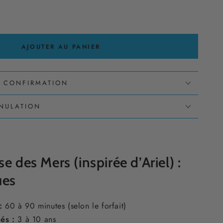
AJOUTER AU PANIER
T CONFIRMATION
NNULATION
e des Mers (inspirée d’Ariel) :
ues
:
60 à 90 minutes (selon le forfait)
és :
3 à 10 ans