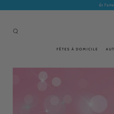
IGNORER LE
👍 Fait
CONTENU
FÊTES À DOMICILE
AU
IGNORER LES
INFORMATIONS SUR
LE PRODUIT