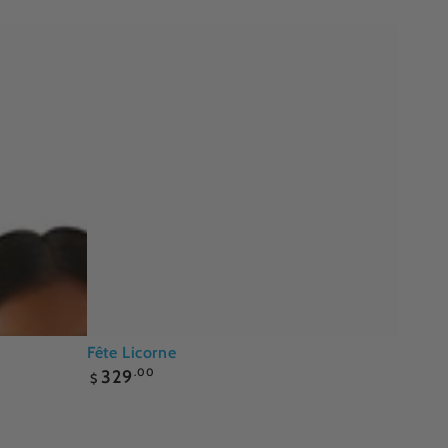
Fête
Fête Licorne
Prix
Licorne
329
.00
$
normal