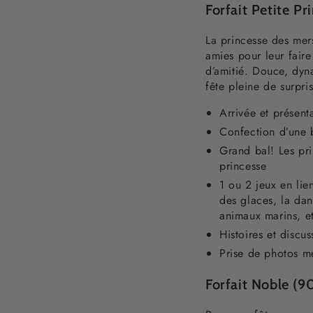
Forfait Petite Pr
La princesse des mers
amies pour leur faire
d’amitié. Douce, dyn
fête pleine de surpr
Arrivée et présent
Confection d’une
Grand bal! Les pr
princesse
1 ou 2 jeux en lie
des glaces, la da
animaux marins, et
Histoires et discus
Prise de photos 
Forfait Noble (9