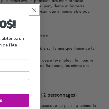
 plus immersive, la princesse des mers propose
 magiques et amusantes. Jeux, danse et histoires
t pour créer une fête dynamique et mémorable pour
0$!
t de la fête Noble :
ation royale de la princesse
t obtenez un
 baguette magique
n de fête
incesses dansent ensemble sur la musique thème de la
 avec l’univers de la princesse (exemples : le monstre
nse glacée, la cachette de Raiponce, les mimes des
 bien plus!)
sion avec les enfants
mémorables
Royale (60 minutes | 2 personnages)
s
 inspirée d’Ariel aura beaucoup de plaisir à animer la