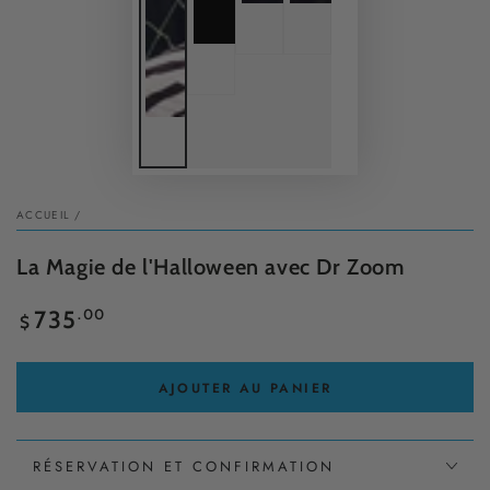
ACCUEIL
/
La Magie de l'Halloween avec Dr Zoom
Prix
.00
735
$
normal
AJOUTER AU PANIER
RÉSERVATION ET CONFIRMATION