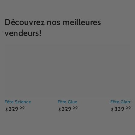
Découvrez nos meilleures
vendeurs!
Fête Science
Fête Glue
Fête Glam
Prix
Prix
Prix
329
.00
329
.00
339
.00
$
$
$
normal
normal
normal