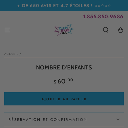
IGNORER LE
+ DE 650 AVIS ET 4.7 ÉTOILES !
⭐⭐⭐⭐⭐
CONTENU
1-855-850-9686
Panier
IGNORER LES
INFORMATIONS SUR
LE PRODUIT
ACCUEIL
/
NOMBRE D'ENFANTS
Prix
.00
60
$
normal
AJOUTER AU PANIER
RÉSERVATION ET CONFIRMATION