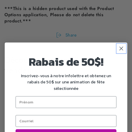
***This is a hidden product used with the Product
Options application, Please do not delete this
product.***
Share
Rabais de 50$!
Découvrez nos meilleures
vendeurs!
Inscrivez-vous à notre infolettre et obtenez un
rabais de 50$ sur une animation de fête
sélectionnée