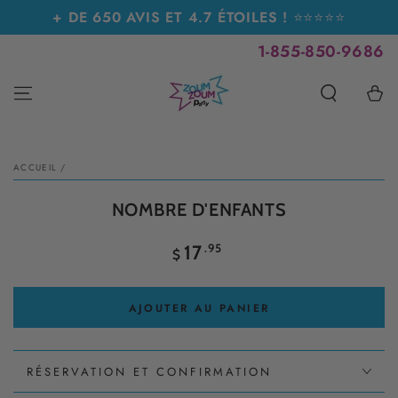
IGNORER LE
+ DE 650 AVIS ET 4.7 ÉTOILES !
⭐⭐⭐⭐⭐
CONTENU
1-855-850-9686
Panier
IGNORER LES
INFORMATIONS SUR
LE PRODUIT
ACCUEIL
/
NOMBRE D'ENFANTS
Prix
.95
17
$
normal
AJOUTER AU PANIER
RÉSERVATION ET CONFIRMATION