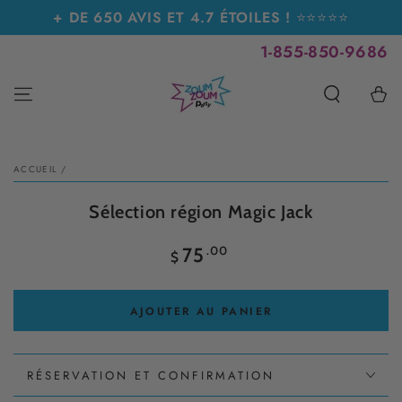
IGNORER LE
+ DE 650 AVIS ET 4.7 ÉTOILES !
⭐⭐⭐⭐⭐
CONTENU
1-855-850-9686
Panier
IGNORER LES
INFORMATIONS SUR
LE PRODUIT
ACCUEIL
/
Sélection région Magic Jack
Prix
.00
75
$
normal
AJOUTER AU PANIER
RÉSERVATION ET CONFIRMATION