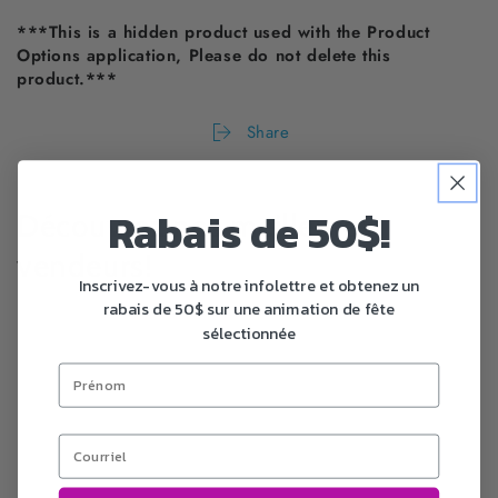
***This is a hidden product used with the Product
Options application, Please do not delete this
product.***
Share
Rabais de 50$!
Découvrez nos meilleures
vendeurs!
Inscrivez-vous à notre infolettre et obtenez un
rabais de 50$ sur une animation de fête
sélectionnée